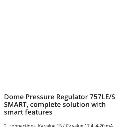
Dome Pressure Regulator 757LE/S
SMART, complete solution with
smart features
2" connections, Kv value 15 / Cv value 17.4, 4-20 mA