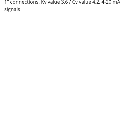
1" connections, Kv value 3.6 / Cv value 4.2, 4-20 mA
signals