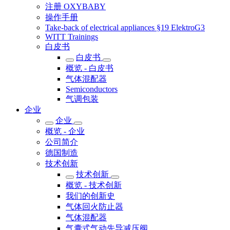
注册 OXYBABY
操作手册
Take-back of electrical appliances §19 ElektroG3
WITT Trainings
白皮书
白皮书
概览 - 白皮书
气体混配器
Semiconductors
气调包装
企业
企业
概览 - 企业
公司简介
德国制造
技术创新
技术创新
概览 - 技术创新
我们的创新史
气体回火防止器
气体混配器
气囊式气动先导减压阀